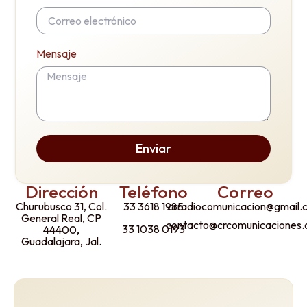
Mensaje
Enviar
Dirección
Teléfono
Correo
Churubusco 31, Col.
33 3618 1985
crradiocomunicacion@gmail
General Real, CP
contacto@crcomunicaciones
33 1038 0193
44400,
Guadalajara, Jal.