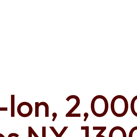
i-lon, 2,0
os NX-130